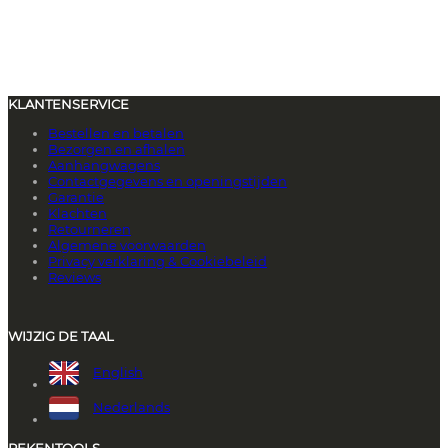
KLANTENSERVICE
Bestellen en betalen
Bezorgen en afhalen
Aanhangwagens
Contactgegevens en openingstijden
Garantie
Klachten
Retourneren
Algemene voorwaarden
Privacy verklaring & Cookiebeleid
Reviews
WIJZIG DE TAAL
English
Nederlands