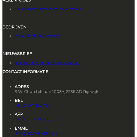
REKENTOOLS
Hout-beton schutting berekenen
BEDRIJVEN
Zakelijke klant worden?
NIEUWSBRIEF
Aanmelden op onze nieuwsbrief
CONTACT INFORMATIE
ADRES
S.W. Churchilllaan 1003A, 2286 AD Rijswijk
BEL
+31 (0) 174 290 495
APP
+31 (0) 6 15 08 56 80
EMAIL
info@houtvandaag.nl