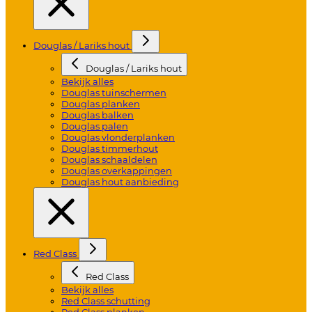
Douglas / Lariks hout
Douglas / Lariks hout
Bekijk alles
Douglas tuinschermen
Douglas planken
Douglas balken
Douglas palen
Douglas vlonderplanken
Douglas timmerhout
Douglas schaaldelen
Douglas overkappingen
Douglas hout aanbieding
Red Class
Red Class
Bekijk alles
Red Class schutting
Red Class planken