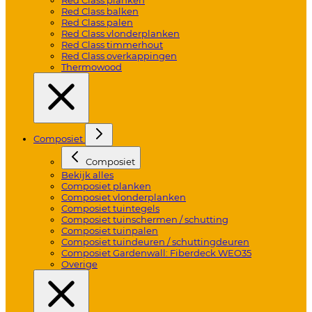
Red Class balken
Red Class palen
Red Class vlonderplanken
Red Class timmerhout
Red Class overkappingen
Thermowood
Composiet
Composiet
Bekijk alles
Composiet planken
Composiet vlonderplanken
Composiet tuintegels
Composiet tuinschermen / schutting
Composiet tuinpalen
Composiet tuindeuren / schuttingdeuren
Composiet Gardenwall: Fiberdeck WEO35
Overige