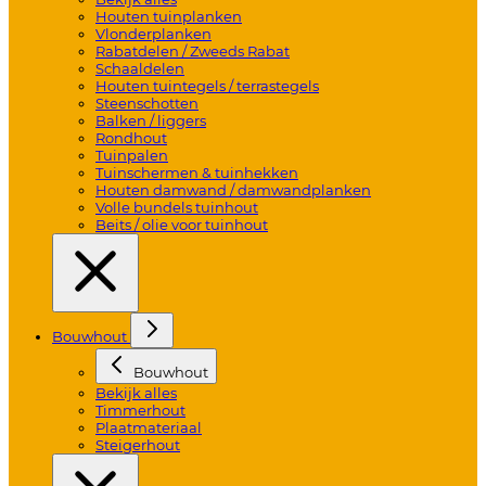
Houten tuinplanken
Vlonderplanken
Rabatdelen / Zweeds Rabat
Schaaldelen
Houten tuintegels / terrastegels
Steenschotten
Balken / liggers
Rondhout
Tuinpalen
Tuinschermen & tuinhekken
Houten damwand / damwandplanken
Volle bundels tuinhout
Beits / olie voor tuinhout
Bouwhout
Bouwhout
Bekijk alles
Timmerhout
Plaatmateriaal
Steigerhout