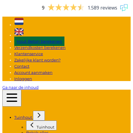
9
1.589 reviews
Hout-Beton berekenen
Verzendkosten berekenen
Klantenservice
Zakelijke klant worden?
Contact
Account aanmaken
Inloggen
Ga naar de inhoud
Tuinhout
Tuinhout
Bekijk alles