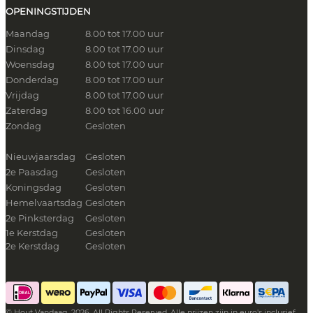
OPENINGSTIJDEN
Maandag
8.00 tot 17.00 uur
Dinsdag
8.00 tot 17.00 uur
Woensdag
8.00 tot 17.00 uur
Donderdag
8.00 tot 17.00 uur
Vrijdag
8.00 tot 17.00 uur
Zaterdag
8.00 tot 16.00 uur
Zondag
Gesloten
Nieuwjaarsdag
Gesloten
2e Paasdag
Gesloten
Koningsdag
Gesloten
Hemelvaartsdag
Gesloten
2e Pinksterdag
Gesloten
1e Kerstdag
Gesloten
2e Kerstdag
Gesloten
© Hout Vandaag. 2026. All Rights Reserved. Alle prijzen zijn in euro's inclusief