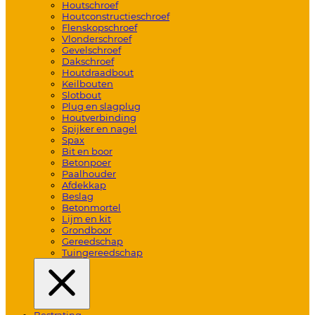
Houtschroef
Houtconstructieschroef
Flenskopschroef
Vlonderschroef
Gevelschroef
Dakschroef
Houtdraadbout
Keilbouten
Slotbout
Plug en slagplug
Houtverbinding
Spijker en nagel
Spax
Bit en boor
Betonpoer
Paalhouder
Afdekkap
Beslag
Betonmortel
Lijm en kit
Grondboor
Gereedschap
Tuingereedschap
Bestrating