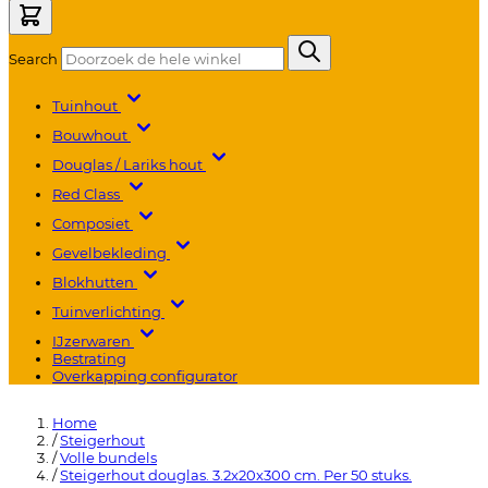
Search
Tuinhout
Bouwhout
Douglas / Lariks hout
Red Class
Composiet
Gevelbekleding
Blokhutten
Tuinverlichting
IJzerwaren
Bestrating
Overkapping configurator
Home
/
Steigerhout
/
Volle bundels
/
Steigerhout douglas. 3.2x20x300 cm. Per 50 stuks.