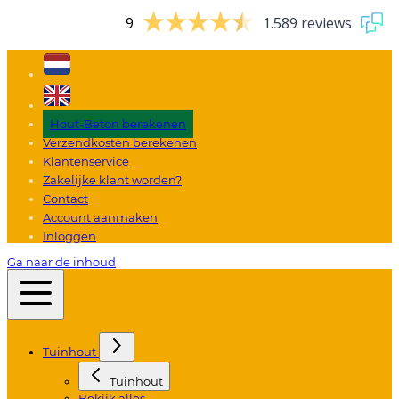
9
1.589 reviews
Hout-Beton berekenen
Verzendkosten berekenen
Klantenservice
Zakelijke klant worden?
Contact
Account aanmaken
Inloggen
Ga naar de inhoud
Tuinhout
Tuinhout
Bekijk alles