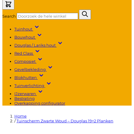
Search
Tuinhout
Bouwhout
Douglas / Lariks hout
Red Class
Composiet
Gevelbekleding
Blokhutten
Tuinverlichting
IJzerwaren
Bestrating
Overkapping configurator
Home
/
Tuinscherm Zwarte Woud – Douglas 19+2 Planken