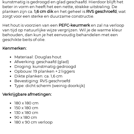
kunstmatig is gedroogd en glad geschaafd. Hierdoor blijft het
beter in vorm en heeft het een nette, strakke uitstraling. De
planken zijn ca.
1,6 cm dik
en het geheel is
RVS geschroefd
, wat
zorgt voor een sterke en duurzame constructie.
Het hout is voorzien van een
PEFC-keurmerk
en zal na verloop
van tijd op natuurlijke wijze vergrijzen. Wil je de warme kleur
behouden, dan kun je het eenvoudig behandelen met een
geschikte beits of olie.
Kenmerken:
Materiaal: Douglas hout
Afwerking: geschaafd (glad)
Droging: kunstmatig gedroogd
Opbouw: 19 planken + 2 liggers
Dikte planken: ca. 1,6 cm
Bevestiging: RVS geschroefd
Type: dicht scherm (weinig doorkijk)
Verkrijgbare afmetingen:
180 x 180 cm
150 x 180 cm
130 x 180 cm
90 x 180 cm
180 x 90 cm verloop