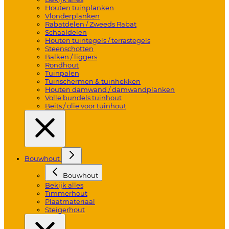
Houten tuinplanken
Vlonderplanken
Rabatdelen / Zweeds Rabat
Schaaldelen
Houten tuintegels / terrastegels
Steenschotten
Balken / liggers
Rondhout
Tuinpalen
Tuinschermen & tuinhekken
Houten damwand / damwandplanken
Volle bundels tuinhout
Beits / olie voor tuinhout
Bouwhout
Bouwhout
Bekijk alles
Timmerhout
Plaatmateriaal
Steigerhout