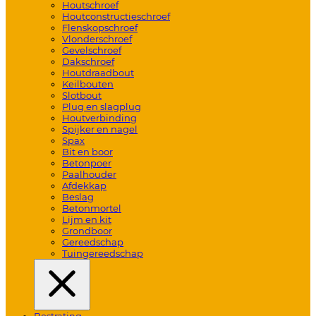
Houtschroef
Houtconstructieschroef
Flenskopschroef
Vlonderschroef
Gevelschroef
Dakschroef
Houtdraadbout
Keilbouten
Slotbout
Plug en slagplug
Houtverbinding
Spijker en nagel
Spax
Bit en boor
Betonpoer
Paalhouder
Afdekkap
Beslag
Betonmortel
Lijm en kit
Grondboor
Gereedschap
Tuingereedschap
Bestrating