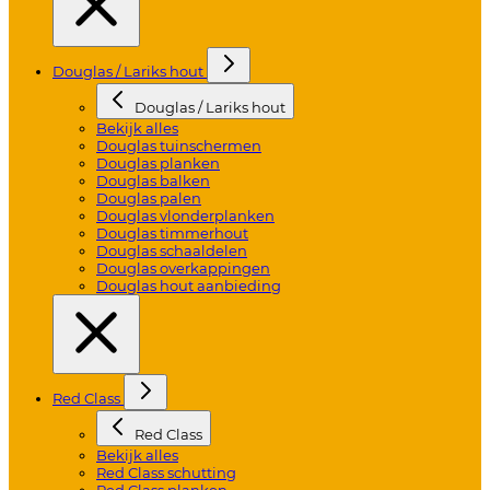
Douglas / Lariks hout
Douglas / Lariks hout
Bekijk alles
Douglas tuinschermen
Douglas planken
Douglas balken
Douglas palen
Douglas vlonderplanken
Douglas timmerhout
Douglas schaaldelen
Douglas overkappingen
Douglas hout aanbieding
Red Class
Red Class
Bekijk alles
Red Class schutting
Red Class planken