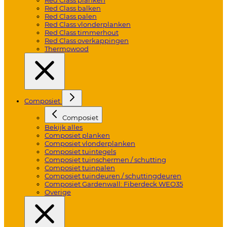
Red Class balken
Red Class palen
Red Class vlonderplanken
Red Class timmerhout
Red Class overkappingen
Thermowood
Composiet
Composiet
Bekijk alles
Composiet planken
Composiet vlonderplanken
Composiet tuintegels
Composiet tuinschermen / schutting
Composiet tuinpalen
Composiet tuindeuren / schuttingdeuren
Composiet Gardenwall: Fiberdeck WEO35
Overige