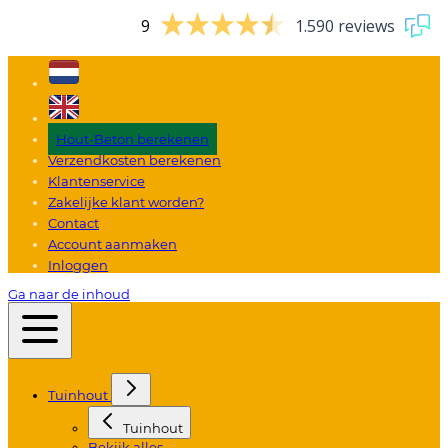
9
1.590 reviews
Hout-Beton berekenen
Verzendkosten berekenen
Klantenservice
Zakelijke klant worden?
Contact
Account aanmaken
Inloggen
Ga naar de inhoud
Tuinhout
Tuinhout
Bekijk alles