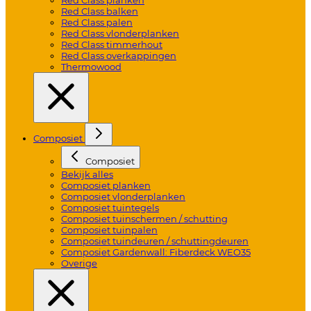
Red Class balken
Red Class palen
Red Class vlonderplanken
Red Class timmerhout
Red Class overkappingen
Thermowood
Composiet
Composiet
Bekijk alles
Composiet planken
Composiet vlonderplanken
Composiet tuintegels
Composiet tuinschermen / schutting
Composiet tuinpalen
Composiet tuindeuren / schuttingdeuren
Composiet Gardenwall: Fiberdeck WEO35
Overige