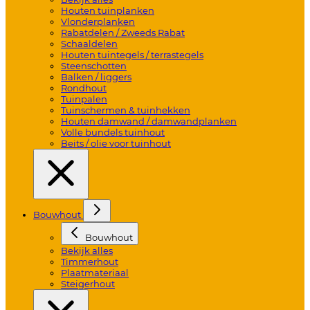
Houten tuinplanken
Vlonderplanken
Rabatdelen / Zweeds Rabat
Schaaldelen
Houten tuintegels / terrastegels
Steenschotten
Balken / liggers
Rondhout
Tuinpalen
Tuinschermen & tuinhekken
Houten damwand / damwandplanken
Volle bundels tuinhout
Beits / olie voor tuinhout
Bouwhout
Bouwhout
Bekijk alles
Timmerhout
Plaatmateriaal
Steigerhout