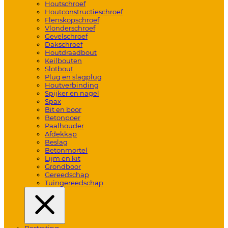
Houtschroef
Houtconstructieschroef
Flenskopschroef
Vlonderschroef
Gevelschroef
Dakschroef
Houtdraadbout
Keilbouten
Slotbout
Plug en slagplug
Houtverbinding
Spijker en nagel
Spax
Bit en boor
Betonpoer
Paalhouder
Afdekkap
Beslag
Betonmortel
Lijm en kit
Grondboor
Gereedschap
Tuingereedschap
Bestrating