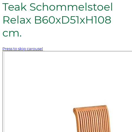
Teak Schommelstoel
Relax B60xD51xH108
cm.
Press to skip carousel