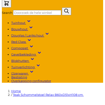
Search
Tuinhout
Bouwhout
Douglas / Lariks hout
Red Class
Composiet
Gevelbekleding
Blokhutten
Tuinverlichting
IJzerwaren
Bestrating
Overkapping configurator
Home
/
Teak Schommelstoel Relax B60xD51xH108 cm.