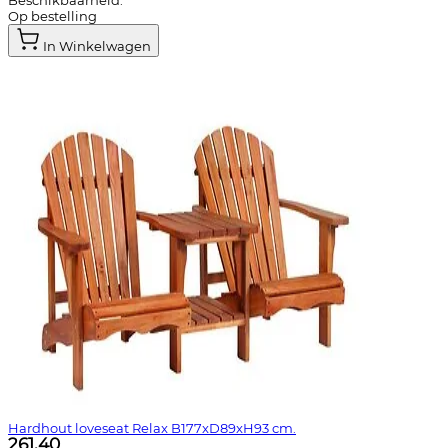
Beschikbaarheid:
Op bestelling
In Winkelwagen
Hardhout loveseat Relax B177xD89xH93 cm.
261,40