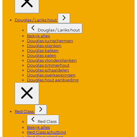
Douglas / Lariks hout
Douglas / Lariks hout
Bekijk alles
Douglas tuinschermen
Douglas planken
Douglas balken
Douglas palen
Douglas vlonderplanken
Douglas timmerhout
Douglas schaaldelen
Douglas overkappingen
Douglas hout aanbieding
Red Class
Red Class
Bekijk alles
Red Class schutting
Red Class planken