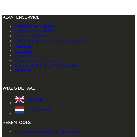
KLANTENSERVICE
Bestellen en betalen
Bezorgen en afhalen
Aanhangwagens
Contactgegevens en openingstijden
Garantie
Klachten
Retourneren
Algemene voorwaarden
Privacy verklaring & Cookiebeleid
Reviews
WIJZIG DE TAAL
English
Nederlands
REKENTOOLS
Hout-beton schutting berekenen