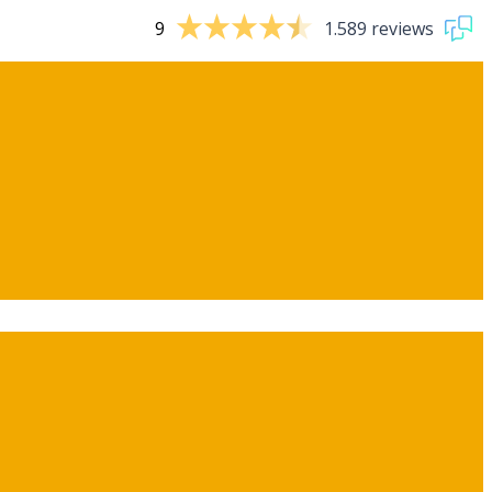
9
1.589 reviews