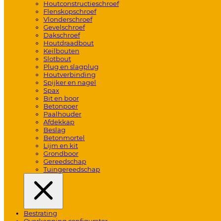
Houtconstructieschroef
Flenskopschroef
Vlonderschroef
Gevelschroef
Dakschroef
Houtdraadbout
Keilbouten
Slotbout
Plug en slagplug
Houtverbinding
Spijker en nagel
Spax
Bit en boor
Betonpoer
Paalhouder
Afdekkap
Beslag
Betonmortel
Lijm en kit
Grondboor
Gereedschap
Tuingereedschap
Bestrating
Overkapping configurator