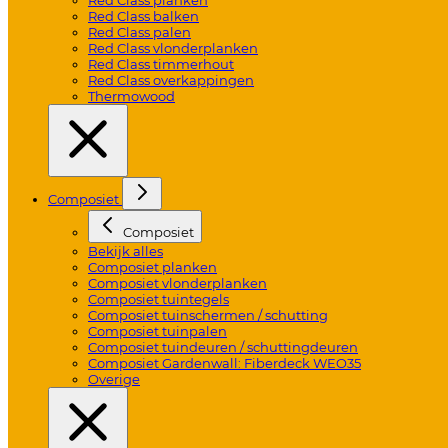
Red Class balken
Red Class palen
Red Class vlonderplanken
Red Class timmerhout
Red Class overkappingen
Thermowood
Composiet
Composiet
Bekijk alles
Composiet planken
Composiet vlonderplanken
Composiet tuintegels
Composiet tuinschermen / schutting
Composiet tuinpalen
Composiet tuindeuren / schuttingdeuren
Composiet Gardenwall: Fiberdeck WEO35
Overige