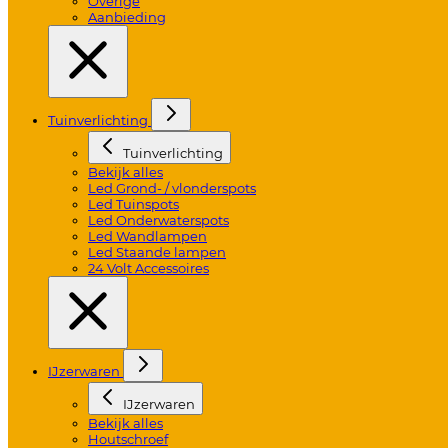
Overige
Aanbieding
Tuinverlichting
Tuinverlichting
Bekijk alles
Led Grond- / vlonderspots
Led Tuinspots
Led Onderwaterspots
Led Wandlampen
Led Staande lampen
24 Volt Accessoires
IJzerwaren
IJzerwaren
Bekijk alles
Houtschroef