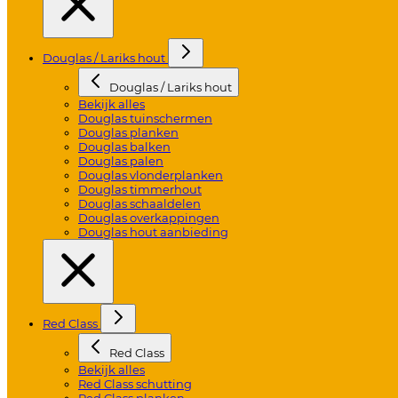
Douglas / Lariks hout
Douglas / Lariks hout
Bekijk alles
Douglas tuinschermen
Douglas planken
Douglas balken
Douglas palen
Douglas vlonderplanken
Douglas timmerhout
Douglas schaaldelen
Douglas overkappingen
Douglas hout aanbieding
Red Class
Red Class
Bekijk alles
Red Class schutting
Red Class planken