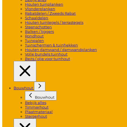
Houten tuinplanken
Vlonderplanken
Rabatdelen / Zweeds Rabat
Schaaldelen
Houten tuintegels / terrastegels
Steenschotten
Balken / liggers
Rondhout
Tuinpalen
Tuinschermen & tuinhekken
Houten damwand / damwandplanken
Volle bundels tuinhout
Beits / olie voor tuinhout
Bouwhout
Bouwhout
Bekijk alles
Timmerhout
Plaatmateriaal
Steigerhout