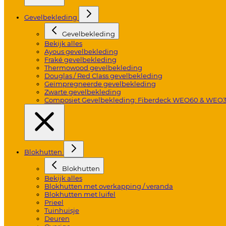
Gevelbekleding
Gevelbekleding
Bekijk alles
Ayous gevelbekleding
Fraké gevelbekleding
Thermowood gevelbekleding
Douglas / Red Class gevelbekleding
Geïmpregneerde gevelbekleding
Zwarte gevelbekleding
Composiet Gevelbekleding: Fiberdeck WEO60 & WEO
Blokhutten
Blokhutten
Bekijk alles
Blokhutten met overkapping / veranda
Blokhutten met luifel
Prieel
Tuinhuisje
Deuren