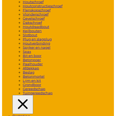
Houtschroef
Houtconstructieschroef
Flenskopschroef
Vlonderschroef
Gevelschroef
Dakschroef
Houtdraadbout
Keilbouten
Slotbout
Plug en slagplug
Houtverbinding
Spijker en nagel
Spax
Bit en boor
Betonpoer
Paalhouder
Afdekkap
Beslag
Betonmortel
Lijm en kit
Grondboor
Gereedschap
Tuingereedschap
Bestrating