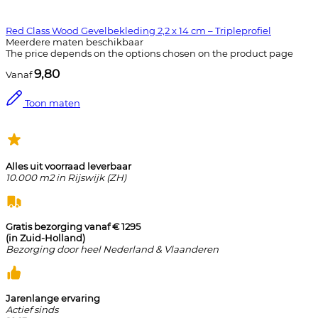
Red Class Wood Gevelbekleding 2,2 x 14 cm – Tripleprofiel
Meerdere maten beschikbaar
The price depends on the options chosen on the product page
9,80
Vanaf
Toon maten
Alles uit voorraad leverbaar
10.000 m2 in Rijswijk (ZH)
Gratis bezorging vanaf € 1295
(in Zuid-Holland)
Bezorging door heel Nederland & Vlaanderen
Jarenlange ervaring
Actief sinds