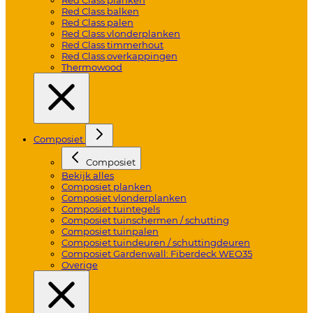
Red Class balken
Red Class palen
Red Class vlonderplanken
Red Class timmerhout
Red Class overkappingen
Thermowood
Composiet
Composiet
Bekijk alles
Composiet planken
Composiet vlonderplanken
Composiet tuintegels
Composiet tuinschermen / schutting
Composiet tuinpalen
Composiet tuindeuren / schuttingdeuren
Composiet Gardenwall: Fiberdeck WEO35
Overige