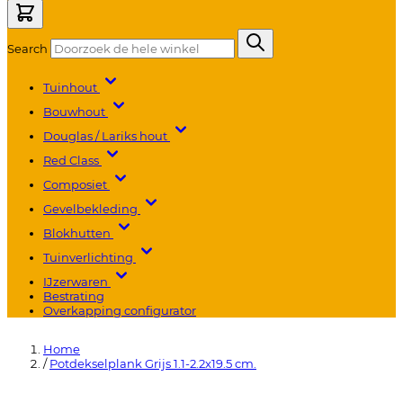
Search
Tuinhout
Bouwhout
Douglas / Lariks hout
Red Class
Composiet
Gevelbekleding
Blokhutten
Tuinverlichting
IJzerwaren
Bestrating
Overkapping configurator
Home
/
Potdekselplank Grijs 1.1-2.2x19.5 cm.