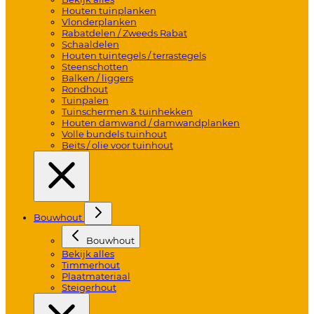
Houten tuinplanken
Vlonderplanken
Rabatdelen / Zweeds Rabat
Schaaldelen
Houten tuintegels / terrastegels
Steenschotten
Balken / liggers
Rondhout
Tuinpalen
Tuinschermen & tuinhekken
Houten damwand / damwandplanken
Volle bundels tuinhout
Beits / olie voor tuinhout
Bouwhout
Bouwhout
Bekijk alles
Timmerhout
Plaatmateriaal
Steigerhout