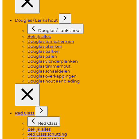
Douglas / Lariks hout
Douglas / Lariks hout
Bekijk alles
Douglas tuinschermen
Douglas planken
Douglas balken
Douglas palen
Douglas vlonderplanken
Douglas timmerhout
Douglas schaaldelen
Douglas overkappingen
Douglas hout aanbieding
Red Class
Red Class
Bekijk alles
Red Class schutting
Red Class planken