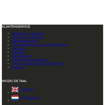
KLANTENSERVICE
Bestellen en betalen
Bezorgen en afhalen
Aanhangwagens
Contactgegevens en openingstijden
Garantie
Klachten
Retourneren
Algemene voorwaarden
Privacy verklaring & Cookiebeleid
Reviews
WIJZIG DE TAAL
English
Nederlands