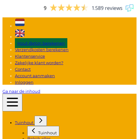
9
1.589 reviews
Hout-Beton berekenen
Verzendkosten berekenen
Klantenservice
Zakelijke klant worden?
Contact
Account aanmaken
Inloggen
Ga naar de inhoud
Tuinhout
Tuinhout
Bekijk alles