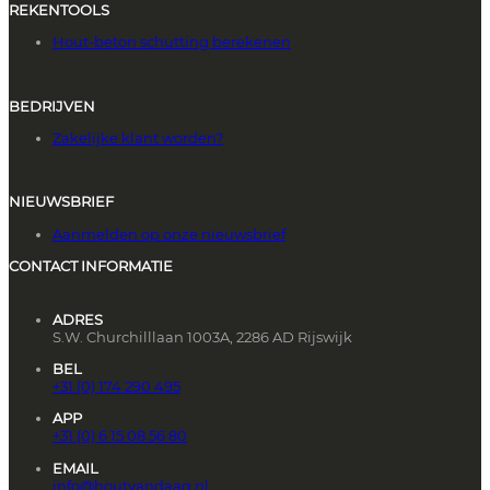
REKENTOOLS
Hout-beton schutting berekenen
BEDRIJVEN
Zakelijke klant worden?
NIEUWSBRIEF
Aanmelden op onze nieuwsbrief
CONTACT INFORMATIE
ADRES
S.W. Churchilllaan 1003A, 2286 AD Rijswijk
BEL
+31 (0) 174 290 495
APP
+31 (0) 6 15 08 56 80
EMAIL
info@houtvandaag.nl