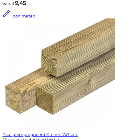
9,45
Vanaf
Toon maten
Paal geimpregneerd Grenen 7x7 cm.
Meerdere maten beschikbaar