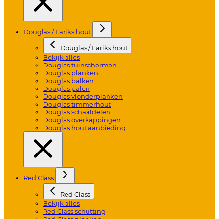
Douglas / Lariks hout
Douglas / Lariks hout
Bekijk alles
Douglas tuinschermen
Douglas planken
Douglas balken
Douglas palen
Douglas vlonderplanken
Douglas timmerhout
Douglas schaaldelen
Douglas overkappingen
Douglas hout aanbieding
Red Class
Red Class
Bekijk alles
Red Class schutting
Red Class planken