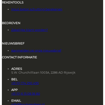
REKENTOOLS
Hout-beton schutting berekenen
BEDRIJVEN
Zakelijke klant worden?
NIEUWSBRIEF
Aanmelden op onze nieuwsbrief
CONTACT INFORMATIE
ADRES
S.W. Churchilllaan 1003A, 2286 AD Rijswijk
BEL
+31 (0) 174 290 495
APP
+31 (0) 6 15 08 56 80
EMAIL
info@houtvandaag.nl