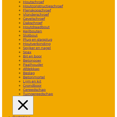
Houtschroef
Houtconstructieschroef
Flenskopschroef
Vlonderschroef
Gevelschroef
Dakschroef
Houtdraadbout
Keilbouten
Slotbout
Plug en slagplug
Houtverbinding
Spijker en nagel
Spax
Bit en boor
Betonpoer
Paalhouder
Afdekkap
Beslag
Betonmortel
Lijm en kit
Grondboor
Gereedschap
Tuingereedschap
Bestrating