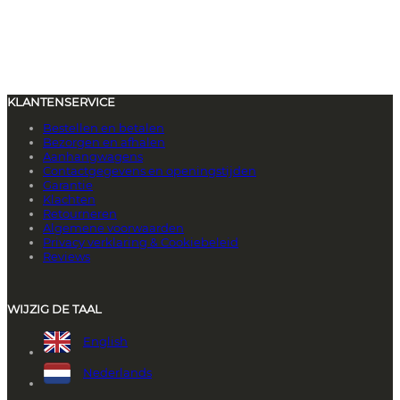
KLANTENSERVICE
Bestellen en betalen
Bezorgen en afhalen
Aanhangwagens
Contactgegevens en openingstijden
Garantie
Klachten
Retourneren
Algemene voorwaarden
Privacy verklaring & Cookiebeleid
Reviews
WIJZIG DE TAAL
English
Nederlands