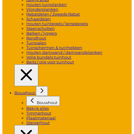
Houten tuinplanken
Vlonderplanken
Rabatdelen / Zweeds Rabat
Schaaldelen
Houten tuintegels / terrastegels
Steenschotten
Balken / liggers
Rondhout
Tuinpalen
Tuinschermen & tuinhekken
Houten damwand / damwandplanken
Volle bundels tuinhout
Beits / olie voor tuinhout
Bouwhout
Bouwhout
Bekijk alles
Timmerhout
Plaatmateriaal
Steigerhout