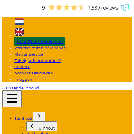
9
1.589 reviews
Hout-Beton berekenen
Verzendkosten berekenen
Klantenservice
Zakelijke klant worden?
Contact
Account aanmaken
Inloggen
Ga naar de inhoud
Tuinhout
Tuinhout
Bekijk alles