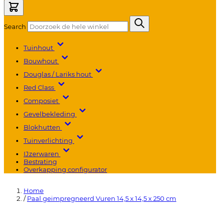
Search
Tuinhout
Bouwhout
Douglas / Lariks hout
Red Class
Composiet
Gevelbekleding
Blokhutten
Tuinverlichting
IJzerwaren
Bestrating
Overkapping configurator
Home
/
Paal geimpregneerd Vuren 14,5 x 14,5 x 250 cm