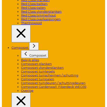
Red Class balken
Red Class palen
Red Class vlonderplanken
Red Class timmerhout
Red Class overkappingen
Thermowood
Composiet
Composiet
Bekijk alles
Composiet planken
Composiet vlonderplanken
Composiet tuintegels
Composiet tuinschermen / schutting
Composiet tuinpalen
Composiet tuindeuren / schuttingdeuren
Composiet Gardenwall: Fiberdeck WEO35
Overige