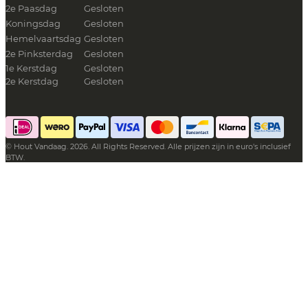
2e Paasdag
Gesloten
Koningsdag
Gesloten
Hemelvaartsdag
Gesloten
2e Pinksterdag
Gesloten
1e Kerstdag
Gesloten
2e Kerstdag
Gesloten
© Hout Vandaag. 2026. All Rights Reserved. Alle prijzen zijn in euro's inclusief
BTW.