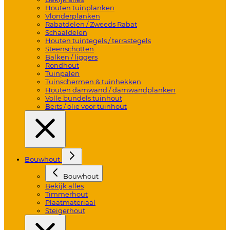
Houten tuinplanken
Vlonderplanken
Rabatdelen / Zweeds Rabat
Schaaldelen
Houten tuintegels / terrastegels
Steenschotten
Balken / liggers
Rondhout
Tuinpalen
Tuinschermen & tuinhekken
Houten damwand / damwandplanken
Volle bundels tuinhout
Beits / olie voor tuinhout
Bouwhout
Bouwhout
Bekijk alles
Timmerhout
Plaatmateriaal
Steigerhout