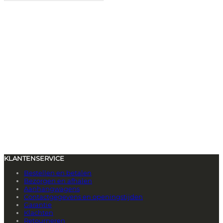
KLANTENSERVICE
Bestellen en betalen
Bezorgen en afhalen
Aanhangwagens
Contactgegevens en openingstijden
Garantie
Klachten
Retourneren