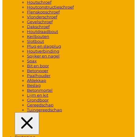
Houtschroef
Houtconstructieschroef
Flenskopschroef
Vlonderschroef
Gevelschroef
Dakschroef
Houtdraadbout
Keilbouten
Slotbout
Plug en slagplug
Houtverbinding
Spijker en nagel
Spax
Bit en boor
Betonpoer
Paalhouder
Afdekkap
Beslag
Betonmortel
Lijm en kit
Grondboor
Gereedschap
Tuingereedschap
Bestrating