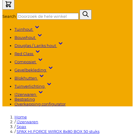
Search
Tuinhout
Bouwhout
Douglas / Lariks hout
Red Class
Composiet
Gevelbekleding
Blokhutten
Tuinverlichting
IJzerwaren
Bestrating
Overkapping configurator
Home
/
IJzerwaren
/
Spax
/
SPAX HI.FORCE WIROX 8x80 BOX 50 stuks