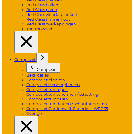
Red Class balken
Red Class palen
Red Class vlonderplanken
Red Class timmerhout
Red Class overkappingen
Thermowood
Composiet
Composiet
Bekijk alles
Composiet planken
Composiet vlonderplanken
Composiet tuintegels
Composiet tuinschermen / schutting
Composiet tuinpalen
Composiet tuindeuren / schuttingdeuren
Composiet Gardenwall: Fiberdeck WEO35
Overige