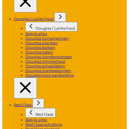
Douglas / Lariks hout
Douglas / Lariks hout
Bekijk alles
Douglas tuinschermen
Douglas planken
Douglas balken
Douglas palen
Douglas vlonderplanken
Douglas timmerhout
Douglas schaaldelen
Douglas overkappingen
Douglas hout aanbieding
Red Class
Red Class
Bekijk alles
Red Class schutting
Red Class planken