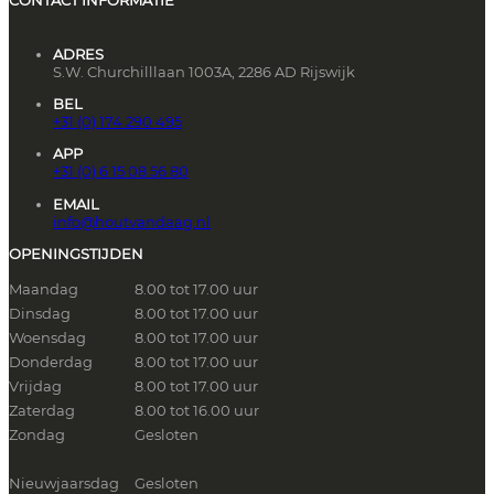
ADRES
S.W. Churchilllaan 1003A, 2286 AD Rijswijk
BEL
+31 (0) 174 290 495
APP
+31 (0) 6 15 08 56 80
EMAIL
info@houtvandaag.nl
OPENINGSTIJDEN
Maandag
8.00 tot 17.00 uur
Dinsdag
8.00 tot 17.00 uur
Woensdag
8.00 tot 17.00 uur
Donderdag
8.00 tot 17.00 uur
Vrijdag
8.00 tot 17.00 uur
Zaterdag
8.00 tot 16.00 uur
Zondag
Gesloten
Nieuwjaarsdag
Gesloten