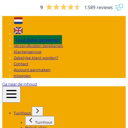
9
1.589 reviews
Hout-Beton berekenen
Verzendkosten berekenen
Klantenservice
Zakelijke klant worden?
Contact
Account aanmaken
Inloggen
Ga naar de inhoud
Tuinhout
Tuinhout
Bekijk alles