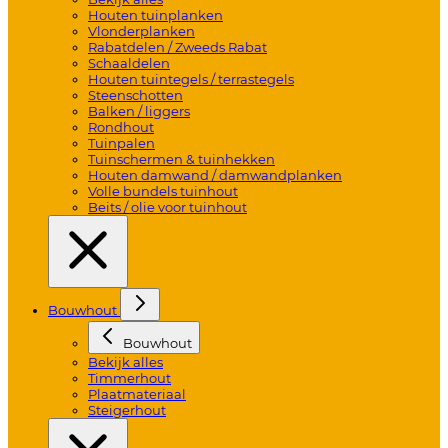
Houten tuinplanken
Vlonderplanken
Rabatdelen / Zweeds Rabat
Schaaldelen
Houten tuintegels / terrastegels
Steenschotten
Balken / liggers
Rondhout
Tuinpalen
Tuinschermen & tuinhekken
Houten damwand / damwandplanken
Volle bundels tuinhout
Beits / olie voor tuinhout
Bouwhout
Bouwhout
Bekijk alles
Timmerhout
Plaatmateriaal
Steigerhout