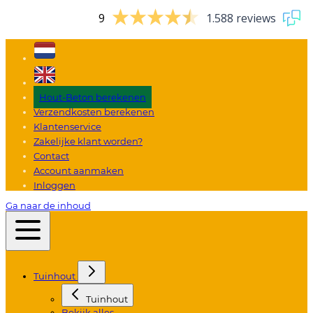
9
1.588 reviews
Hout-Beton berekenen
Verzendkosten berekenen
Klantenservice
Zakelijke klant worden?
Contact
Account aanmaken
Inloggen
Ga naar de inhoud
Tuinhout
Tuinhout
Bekijk alles