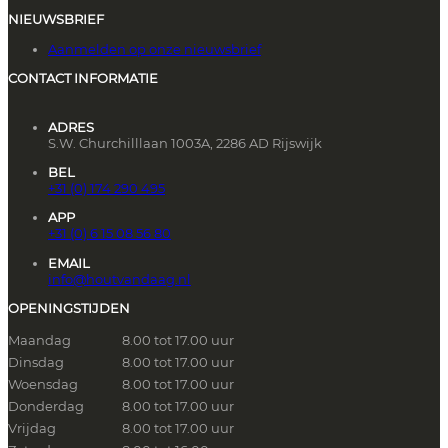
NIEUWSBRIEF
Aanmelden op onze nieuwsbrief
CONTACT INFORMATIE
ADRES
S.W. Churchilllaan 1003A, 2286 AD Rijswijk
BEL
+31 (0) 174 290 495
APP
+31 (0) 6 15 08 56 80
EMAIL
info@houtvandaag.nl
OPENINGSTIJDEN
Maandag
8.00 tot 17.00 uur
Dinsdag
8.00 tot 17.00 uur
Woensdag
8.00 tot 17.00 uur
Donderdag
8.00 tot 17.00 uur
Vrijdag
8.00 tot 17.00 uur