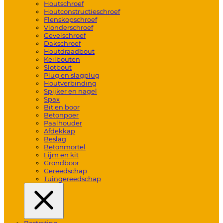
Houtschroef
Houtconstructieschroef
Flenskopschroef
Vlonderschroef
Gevelschroef
Dakschroef
Houtdraadbout
Keilbouten
Slotbout
Plug en slagplug
Houtverbinding
Spijker en nagel
Spax
Bit en boor
Betonpoer
Paalhouder
Afdekkap
Beslag
Betonmortel
Lijm en kit
Grondboor
Gereedschap
Tuingereedschap
Bestrating