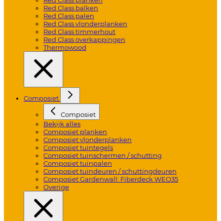
Red Class balken
Red Class palen
Red Class vlonderplanken
Red Class timmerhout
Red Class overkappingen
Thermowood
Composiet
Composiet
Bekijk alles
Composiet planken
Composiet vlonderplanken
Composiet tuintegels
Composiet tuinschermen / schutting
Composiet tuinpalen
Composiet tuindeuren / schuttingdeuren
Composiet Gardenwall: Fiberdeck WEO35
Overige