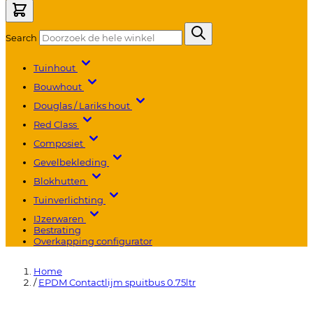
Search
Tuinhout
Bouwhout
Douglas / Lariks hout
Red Class
Composiet
Gevelbekleding
Blokhutten
Tuinverlichting
IJzerwaren
Bestrating
Overkapping configurator
Home
/
EPDM Contactlijm spuitbus 0.75ltr