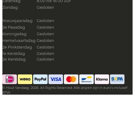
Zaterdag
8.00 tot 16.00 uur
Zondag
Gesloten
Nieuwjaarsdag
Gesloten
2e Paasdag
Gesloten
Koningsdag
Gesloten
Hemelvaartsdag
Gesloten
2e Pinksterdag
Gesloten
1e Kerstdag
Gesloten
2e Kerstdag
Gesloten
© Hout Vandaag. 2026. All Rights Reserved. Alle prijzen zijn in euro's inclusief
BTW.