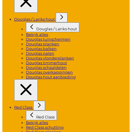
Douglas / Lariks hout
Douglas / Lariks hout
Bekijk alles
Douglas tuinschermen
Douglas planken
Douglas balken
Douglas palen
Douglas vlonderplanken
Douglas timmerhout
Douglas schaaldelen
Douglas overkappingen
Douglas hout aanbieding
Red Class
Red Class
Bekijk alles
Red Class schutting
Red Class planken