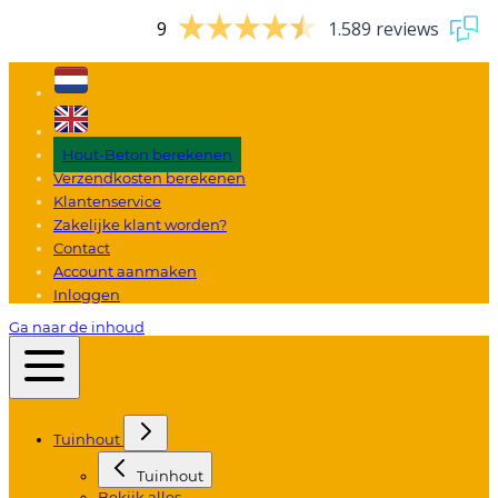
9
1.589 reviews
Hout-Beton berekenen
Verzendkosten berekenen
Klantenservice
Zakelijke klant worden?
Contact
Account aanmaken
Inloggen
Ga naar de inhoud
Tuinhout
Tuinhout
Bekijk alles