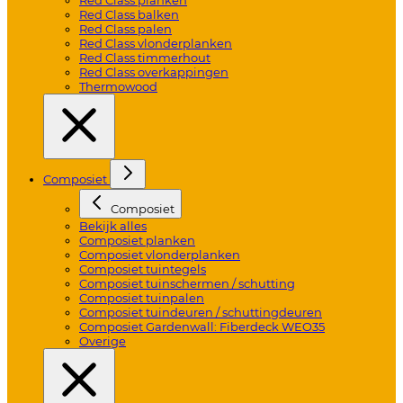
Red Class balken
Red Class palen
Red Class vlonderplanken
Red Class timmerhout
Red Class overkappingen
Thermowood
Composiet
Composiet
Bekijk alles
Composiet planken
Composiet vlonderplanken
Composiet tuintegels
Composiet tuinschermen / schutting
Composiet tuinpalen
Composiet tuindeuren / schuttingdeuren
Composiet Gardenwall: Fiberdeck WEO35
Overige