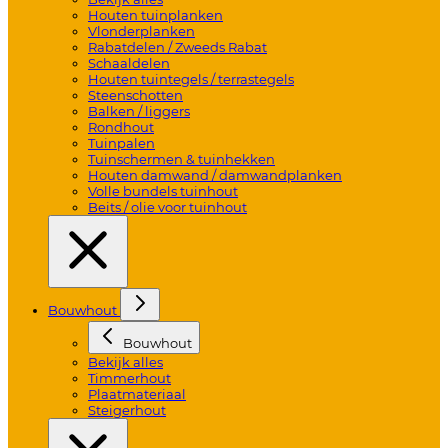
Houten tuinplanken
Vlonderplanken
Rabatdelen / Zweeds Rabat
Schaaldelen
Houten tuintegels / terrastegels
Steenschotten
Balken / liggers
Rondhout
Tuinpalen
Tuinschermen & tuinhekken
Houten damwand / damwandplanken
Volle bundels tuinhout
Beits / olie voor tuinhout
Bouwhout
Bouwhout
Bekijk alles
Timmerhout
Plaatmateriaal
Steigerhout