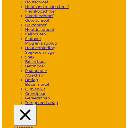
Houtschroef
Houtconstructieschroef
Flenskopschroef
Vlonderschroef
Gevelschroef
Dakschroef
Houtdraadbout
Keilbouten
Slotbout
Plug en slagplug
Houtverbinding
Spijker en nagel
Spax
Bit en boor
Betonpoer
Paalhouder
Afdekkap
Beslag
Betonmortel
Lijm en kit
Grondboor
Gereedschap
Tuingereedschap
Bestrating