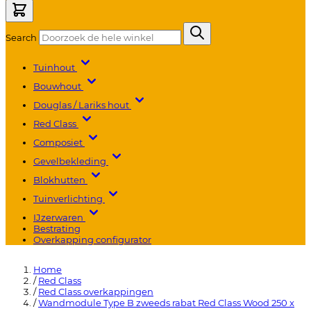
Search
Tuinhout
Bouwhout
Douglas / Lariks hout
Red Class
Composiet
Gevelbekleding
Blokhutten
Tuinverlichting
IJzerwaren
Bestrating
Overkapping configurator
Home
/
Red Class
/
Red Class overkappingen
/
Wandmodule Type B zweeds rabat Red Class Wood 250 x