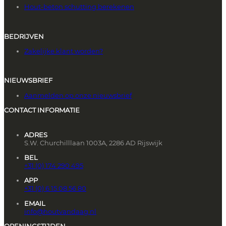
Hout-beton schutting berekenen
BEDRIJVEN
Zakelijke klant worden?
NIEUWSBRIEF
Aanmelden op onze nieuwsbrief
CONTACT INFORMATIE
ADRES
S.W. Churchilllaan 1003A, 2286 AD Rijswijk
BEL
+31 (0) 174 290 495
APP
+31 (0) 6 15 08 56 80
EMAIL
info@houtvandaag.nl
OPENINGSTIJDEN