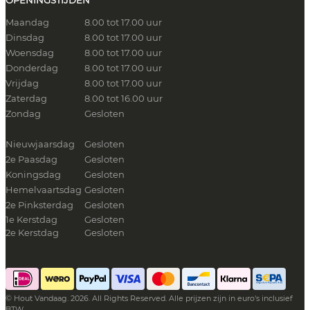
Maandag
8.00 tot 17.00 uur
Dinsdag
8.00 tot 17.00 uur
Woensdag
8.00 tot 17.00 uur
Donderdag
8.00 tot 17.00 uur
Vrijdag
8.00 tot 17.00 uur
Zaterdag
8.00 tot 16.00 uur
Zondag
Gesloten
Nieuwjaarsdag
Gesloten
2e Paasdag
Gesloten
Koningsdag
Gesloten
Hemelvaartsdag
Gesloten
2e Pinksterdag
Gesloten
1e Kerstdag
Gesloten
2e Kerstdag
Gesloten
© Hout Vandaag. 2026. All Rights Reserved. Alle prijzen zijn in euro's inclusief
BTW.