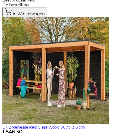
Beschikbaarheid:
Op bestelling
In Winkelwagen
DHZ Renesse Red Class Wood 600 x 313 cm
1.846,30