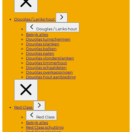
Douglas / Lariks hout
Douglas / Lariks hout
Bekijk alles
Douglas tuinschermen
Douglas planken
Douglas balken
Douglas palen
Douglas vlonderplanken
Douglas timmerhout
Douglas schaaldelen
Douglas overkappingen
Douglas hout aanbieding
Red Class
Red Class
Bekijk alles
Red Class schutting
Red Class planken