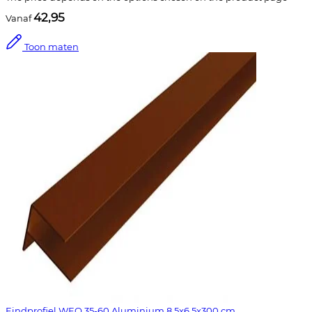
42,95
Vanaf
Toon maten
Eindprofiel WEO 35-60 Aluminium 8.5x6.5x300 cm