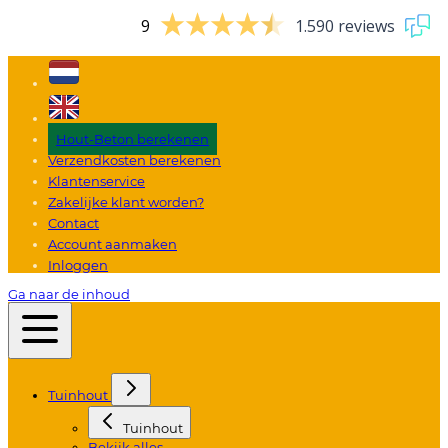
9
1.590 reviews
Hout-Beton berekenen
Verzendkosten berekenen
Klantenservice
Zakelijke klant worden?
Contact
Account aanmaken
Inloggen
Ga naar de inhoud
Tuinhout
Tuinhout
Bekijk alles