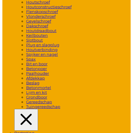
Houtschroef
Houtconstructieschroef
Flenskopschroef
Vlonderschroef
Gevelschroef
Dakschroef
Houtdraadbout
Keilbouten
Slotbout
Plug en slagplug
Houtverbinding
Spijker en nagel
Spax
Bit en boor
Betonpoer
Paalhouder
Afdekkap
Beslag
Betonmortel
Lijm en kit
Grondboor
Gereedschap
Tuingereedschap
Bestrating