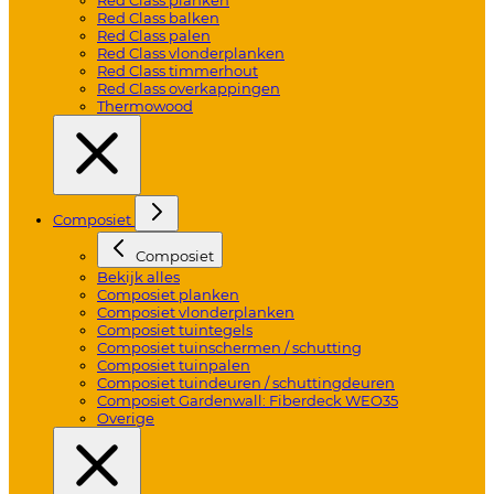
Red Class balken
Red Class palen
Red Class vlonderplanken
Red Class timmerhout
Red Class overkappingen
Thermowood
Composiet
Composiet
Bekijk alles
Composiet planken
Composiet vlonderplanken
Composiet tuintegels
Composiet tuinschermen / schutting
Composiet tuinpalen
Composiet tuindeuren / schuttingdeuren
Composiet Gardenwall: Fiberdeck WEO35
Overige