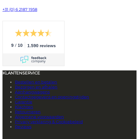
+31 (0) 6 2187 1958
/
9
10
1.590 reviews
KLANTENSERVICE
Bestellen en betalen
Bezorgen en afhalen
Aanhangwagens
Contactgegevens en openingstijden
Garantie
Klachten
Retourneren
Algemene voorwaarden
Privacy verklaring & Cookiebeleid
Reviews