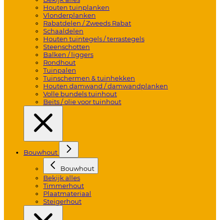
Houten tuinplanken
Vlonderplanken
Rabatdelen / Zweeds Rabat
Schaaldelen
Houten tuintegels / terrastegels
Steenschotten
Balken / liggers
Rondhout
Tuinpalen
Tuinschermen & tuinhekken
Houten damwand / damwandplanken
Volle bundels tuinhout
Beits / olie voor tuinhout
Bouwhout
Bouwhout
Bekijk alles
Timmerhout
Plaatmateriaal
Steigerhout