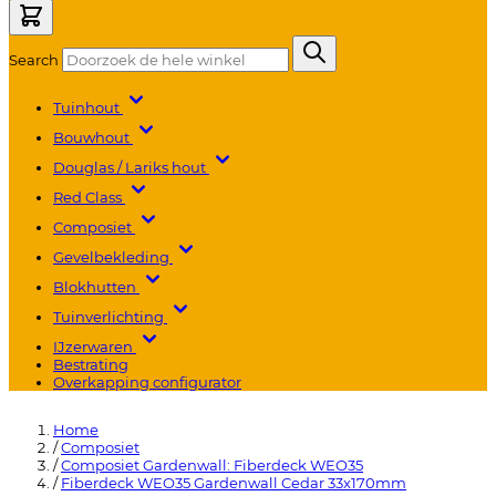
Search
Tuinhout
Bouwhout
Douglas / Lariks hout
Red Class
Composiet
Gevelbekleding
Blokhutten
Tuinverlichting
IJzerwaren
Bestrating
Overkapping configurator
Home
/
Composiet
/
Composiet Gardenwall: Fiberdeck WEO35
/
Fiberdeck WEO35 Gardenwall Cedar 33x170mm