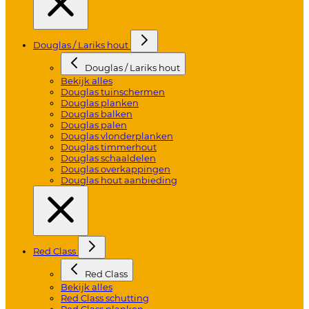
Douglas / Lariks hout
Douglas / Lariks hout
Bekijk alles
Douglas tuinschermen
Douglas planken
Douglas balken
Douglas palen
Douglas vlonderplanken
Douglas timmerhout
Douglas schaaldelen
Douglas overkappingen
Douglas hout aanbieding
Red Class
Red Class
Bekijk alles
Red Class schutting
Red Class planken