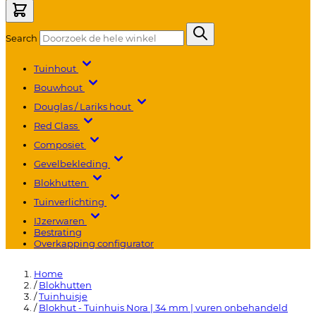
Search
Tuinhout
Bouwhout
Douglas / Lariks hout
Red Class
Composiet
Gevelbekleding
Blokhutten
Tuinverlichting
IJzerwaren
Bestrating
Overkapping configurator
Home
/
Blokhutten
/
Tuinhuisje
/
Blokhut - Tuinhuis Nora | 34 mm | vuren onbehandeld