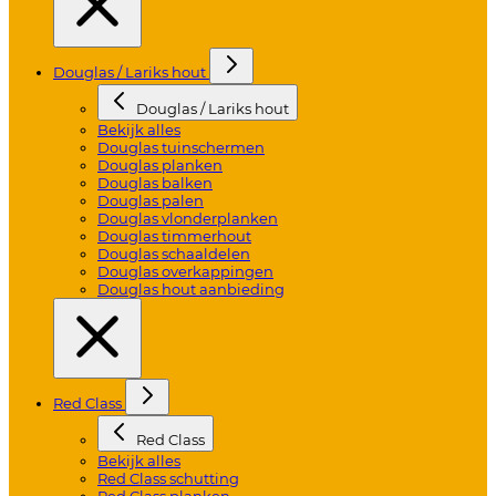
Douglas / Lariks hout
Douglas / Lariks hout
Bekijk alles
Douglas tuinschermen
Douglas planken
Douglas balken
Douglas palen
Douglas vlonderplanken
Douglas timmerhout
Douglas schaaldelen
Douglas overkappingen
Douglas hout aanbieding
Red Class
Red Class
Bekijk alles
Red Class schutting
Red Class planken