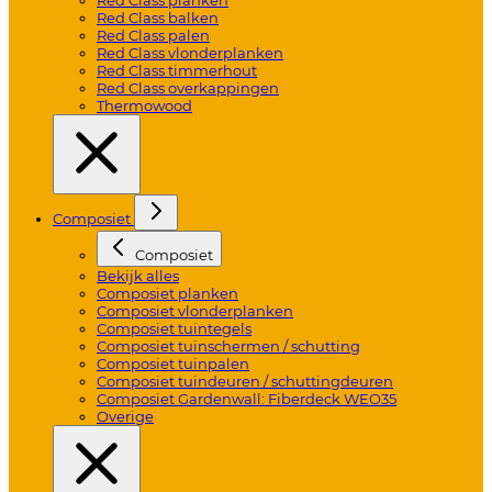
Red Class balken
Red Class palen
Red Class vlonderplanken
Red Class timmerhout
Red Class overkappingen
Thermowood
Composiet
Composiet
Bekijk alles
Composiet planken
Composiet vlonderplanken
Composiet tuintegels
Composiet tuinschermen / schutting
Composiet tuinpalen
Composiet tuindeuren / schuttingdeuren
Composiet Gardenwall: Fiberdeck WEO35
Overige