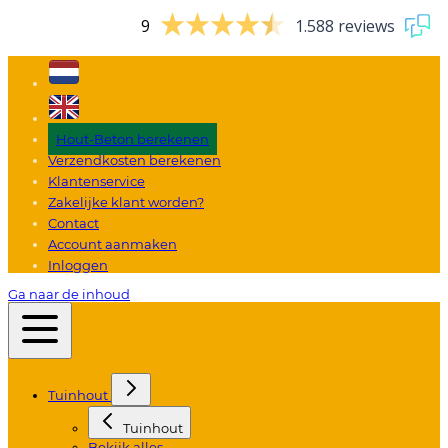
9
1.588 reviews
Hout-Beton berekenen
Verzendkosten berekenen
Klantenservice
Zakelijke klant worden?
Contact
Account aanmaken
Inloggen
Ga naar de inhoud
Tuinhout
Tuinhout
Bekijk alles