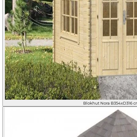
Blokhut Nora B354xD316 c