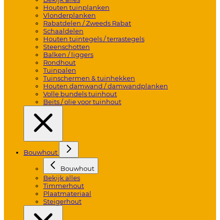
Houten tuinplanken
Vlonderplanken
Rabatdelen / Zweeds Rabat
Schaaldelen
Houten tuintegels / terrastegels
Steenschotten
Balken / liggers
Rondhout
Tuinpalen
Tuinschermen & tuinhekken
Houten damwand / damwandplanken
Volle bundels tuinhout
Beits / olie voor tuinhout
Bouwhout
Bouwhout
Bekijk alles
Timmerhout
Plaatmateriaal
Steigerhout