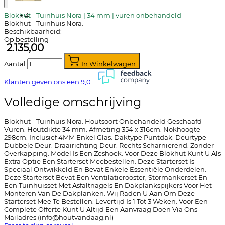
Blokhut - Tuinhuis Nora | 34 mm | vuren onbehandeld
+
4
Blokhut - Tuinhuis Nora.
Beschikbaarheid:
Op bestelling
2.135,00
Aantal
In Winkelwagen
Klanten geven ons een
9,0
Volledige omschrijving
Blokhut - Tuinhuis Nora. Houtsoort Onbehandeld Geschaafd
Vuren. Houtdikte 34 mm. Afmeting 354 x 316cm. Nokhoogte
298cm. Inclusief 4MM Enkel Glas. Daktype Puntdak. Deurtype
Dubbele Deur. Draairichting Deur. Rechts Scharnierend. Zonder
Overkapping. Model Is Een Zeshoek. Voor Deze Blokhut Kunt U Als
Extra Optie Een Starterset Meebestellen. Deze Starterset Is
Speciaal Ontwikkeld En Bevat Enkele Essentiële Onderdelen.
Deze Starterset Bevat Een Ventilatierooster, Stormankerset En
Een Tuinhuisset Met Asfaltnagels En Dakplankspijkers Voor Het
Monteren Van De Dakplanken. Wij Raden U Aan Om Deze
Starterset Mee Te Bestellen. Levertijd Is 1 Tot 3 Weken. Voor Een
Complete Offerte Kunt U Altijd Een Aanvraag Doen Via Ons
Mailadres (
info@houtvandaag.nl
)