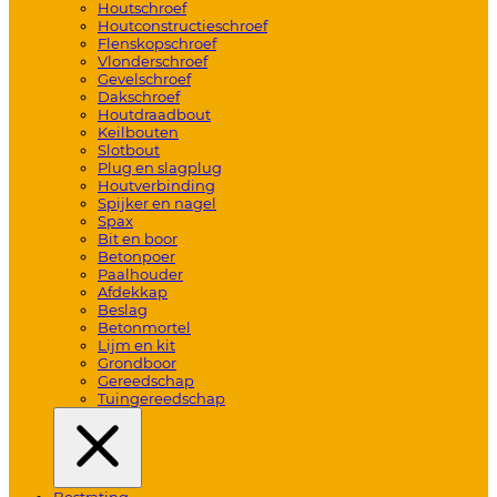
Houtschroef
Houtconstructieschroef
Flenskopschroef
Vlonderschroef
Gevelschroef
Dakschroef
Houtdraadbout
Keilbouten
Slotbout
Plug en slagplug
Houtverbinding
Spijker en nagel
Spax
Bit en boor
Betonpoer
Paalhouder
Afdekkap
Beslag
Betonmortel
Lijm en kit
Grondboor
Gereedschap
Tuingereedschap
Bestrating