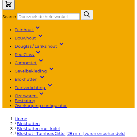
Search
Tuinhout
Bouwhout
Douglas / Lariks hout
Red Class
Composiet
Gevelbekleding
Blokhutten
Tuinverlichting
IJzerwaren
Bestrating
Overkapping configurator
Home
/
Blokhutten
/
Blokhutten met luifel
/
Blokhut - Tuinhuis Gitte | 28 mm | vuren onbehandeld