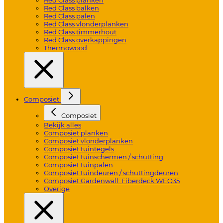
Red Class balken
Red Class palen
Red Class vlonderplanken
Red Class timmerhout
Red Class overkappingen
Thermowood
Composiet
Composiet
Bekijk alles
Composiet planken
Composiet vlonderplanken
Composiet tuintegels
Composiet tuinschermen / schutting
Composiet tuinpalen
Composiet tuindeuren / schuttingdeuren
Composiet Gardenwall: Fiberdeck WEO35
Overige