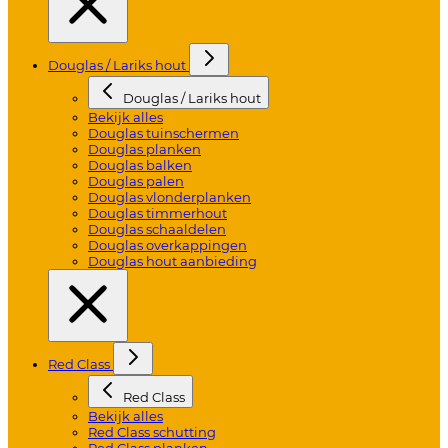
Douglas / Lariks hout
Douglas / Lariks hout
Bekijk alles
Douglas tuinschermen
Douglas planken
Douglas balken
Douglas palen
Douglas vlonderplanken
Douglas timmerhout
Douglas schaaldelen
Douglas overkappingen
Douglas hout aanbieding
Red Class
Red Class
Bekijk alles
Red Class schutting
Red Class planken