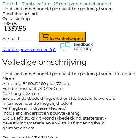
Blokhut - Tuinhuis Gitte | 28 mm | vuren onbehandeld
+
1
Houtsoort onbehandeld geschaafd en gedroogd vuren.
Beschikbaarheid:
Op bestelling
1.386,85
1.337,95
Aantal
In Winkelwagen
Klanten geven ons een
9,0
Volledige omschrijving
Houtsoort onbehandeld geschaafd en gedroogd vuren. Houtdikte
28mm.
Afmeting B260xD260 plus 70 cm.
Funderingsmaat 240x240 cm.
Nokhoogte 234 cm.
Exclusief dakbedekking, dit dient los besteld te worden.
Informeer naar de mogelijkheden!
Verkrijgbaar in diverse kleuren/
Inclusief cilinderslot en bouwtekening.
Exclusief 3 stuks kit voor dakbedekking, startersset -
bevestigingsmaterialen en 4 stuks funderingsbalk
geïmpregneerd.
De Levertijd Is 1 Tot 3 Weken