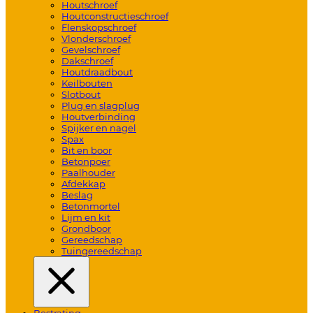
Houtschroef
Houtconstructieschroef
Flenskopschroef
Vlonderschroef
Gevelschroef
Dakschroef
Houtdraadbout
Keilbouten
Slotbout
Plug en slagplug
Houtverbinding
Spijker en nagel
Spax
Bit en boor
Betonpoer
Paalhouder
Afdekkap
Beslag
Betonmortel
Lijm en kit
Grondboor
Gereedschap
Tuingereedschap
Bestrating