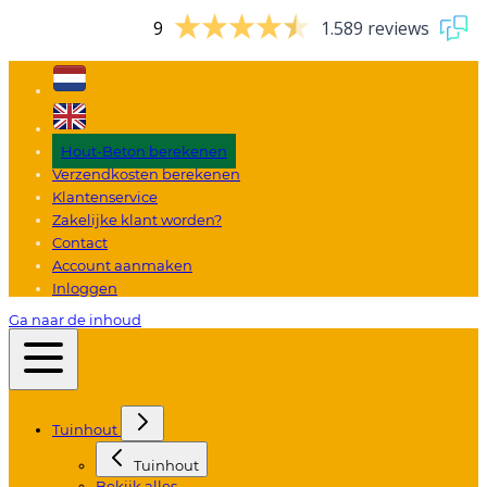
9
1.589 reviews
Hout-Beton berekenen
Verzendkosten berekenen
Klantenservice
Zakelijke klant worden?
Contact
Account aanmaken
Inloggen
Ga naar de inhoud
Tuinhout
Tuinhout
Bekijk alles