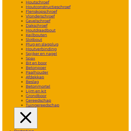
Houtschroef
Houtconstructieschroef
Flenskopschroef
Vlonderschroef
Gevelschroef
Dakschroef
Houtdraadbout
Keilbouten
Slotbout
Plug en slagplug
Houtverbinding
Spijker en nagel
Spax
Bit en boor
Betonpoer
Paalhouder
Afdekkap
Beslag
Betonmortel
Lijm en kit
Grondboor
Gereedschap
Tuingereedschap
Bestrating