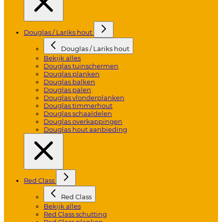
Douglas / Lariks hout
Douglas / Lariks hout
Bekijk alles
Douglas tuinschermen
Douglas planken
Douglas balken
Douglas palen
Douglas vlonderplanken
Douglas timmerhout
Douglas schaaldelen
Douglas overkappingen
Douglas hout aanbieding
Red Class
Red Class
Bekijk alles
Red Class schutting
Red Class planken