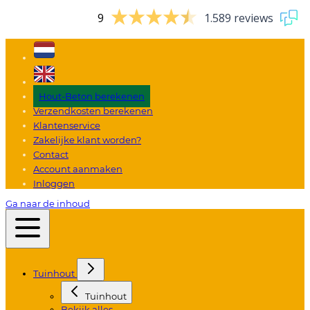
9
1.589 reviews
Hout-Beton berekenen
Verzendkosten berekenen
Klantenservice
Zakelijke klant worden?
Contact
Account aanmaken
Inloggen
Ga naar de inhoud
Tuinhout
Tuinhout
Bekijk alles