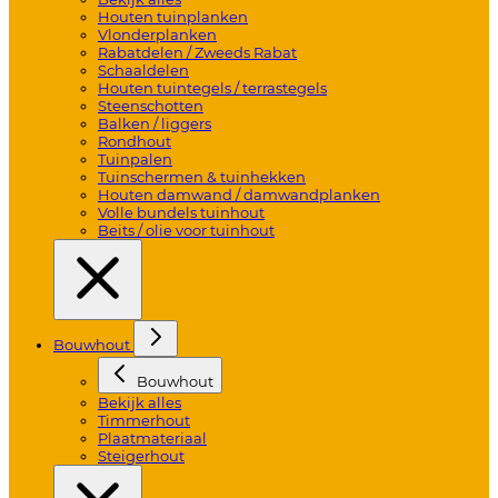
Houten tuinplanken
Vlonderplanken
Rabatdelen / Zweeds Rabat
Schaaldelen
Houten tuintegels / terrastegels
Steenschotten
Balken / liggers
Rondhout
Tuinpalen
Tuinschermen & tuinhekken
Houten damwand / damwandplanken
Volle bundels tuinhout
Beits / olie voor tuinhout
Bouwhout
Bouwhout
Bekijk alles
Timmerhout
Plaatmateriaal
Steigerhout