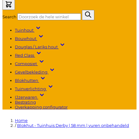
Search
Tuinhout
Bouwhout
Douglas / Lariks hout
Red Class
Composiet
Gevelbekleding
Blokhutten
Tuinverlichting
IJzerwaren
Bestrating
Overkapping configurator
Home
/
Blokhut - Tuinhuis Derby | 58 mm | vuren onbehandeld