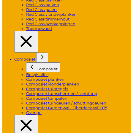
Red Class balken
Red Class palen
Red Class vlonderplanken
Red Class timmerhout
Red Class overkappingen
Thermowood
Composiet
Composiet
Bekijk alles
Composiet planken
Composiet vlonderplanken
Composiet tuintegels
Composiet tuinschermen / schutting
Composiet tuinpalen
Composiet tuindeuren / schuttingdeuren
Composiet Gardenwall: Fiberdeck WEO35
Overige