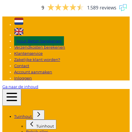
9
1.589 reviews
Hout-Beton berekenen
Verzendkosten berekenen
Klantenservice
Zakelijke klant worden?
Contact
Account aanmaken
Inloggen
Ga naar de inhoud
Tuinhout
Tuinhout
Bekijk alles