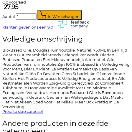
Op voorraad
27,95
Aantal
In Winkelwagen
Klanten geven ons een
9,0
Volledige omschrijving
Bio-Based Olie. Douglas Tuinhoutolie. Naturel. 750ML In Een Tijd
Waarin Duurzaamheid Steeds Belangrijker Wordt, Bieden
Biobased Producten Een Milieuvriendelijk Alternatief. Alle
Producten Van Tuinhoutolie Zijn 100% Biobased En Volledig Veilig
Voor Mens, Dier En Plant. Ze Worden Gemaakt Op Basis Van
Natuurlijke Oliën En Bevatten Geen Schadelijke Of Vervuilende
Stoffen. Het Productieproces Is Volledig Energieneutraal, En Alle
Restmaterialen Worden Zorgvuldig Gerecycled. Zo Combineert
Tuinhoutolie Hoogwaardige Kwaliteit Met Een Minimale
Ecologische Voetafdruk. Hermadix Biobased Olie Is Bovendien
Eenvoudig In Gebruik, Geurarm En Watergedragen. Dat Maakt
Het Niet Alleen Goed Voor Het Milieu, Maar Ook Prettig In De
Verwerking.
Press to skip carousel
Andere producten in dezelfde
categorieën