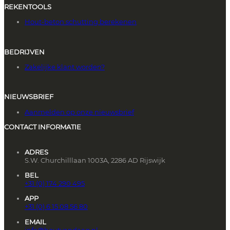
REKENTOOLS
Hout-beton schutting berekenen
BEDRIJVEN
Zakelijke klant worden?
NIEUWSBRIEF
Aanmelden op onze nieuwsbrief
CONTACT INFORMATIE
ADRES
S.W. Churchilllaan 1003A, 2286 AD Rijswijk
BEL
+31 (0) 174 290 495
APP
+31 (0) 6 15 08 56 80
EMAIL
info@houtvandaag.nl