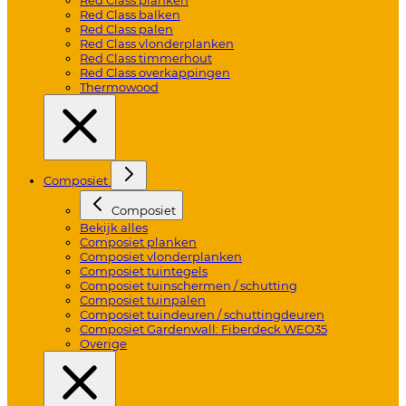
Red Class balken
Red Class palen
Red Class vlonderplanken
Red Class timmerhout
Red Class overkappingen
Thermowood
Composiet
Composiet
Bekijk alles
Composiet planken
Composiet vlonderplanken
Composiet tuintegels
Composiet tuinschermen / schutting
Composiet tuinpalen
Composiet tuindeuren / schuttingdeuren
Composiet Gardenwall: Fiberdeck WEO35
Overige