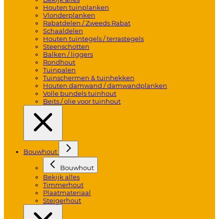
Houten tuinplanken
Vlonderplanken
Rabatdelen / Zweeds Rabat
Schaaldelen
Houten tuintegels / terrastegels
Steenschotten
Balken / liggers
Rondhout
Tuinpalen
Tuinschermen & tuinhekken
Houten damwand / damwandplanken
Volle bundels tuinhout
Beits / olie voor tuinhout
Bouwhout
Bouwhout
Bekijk alles
Timmerhout
Plaatmateriaal
Steigerhout