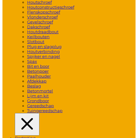
Houtschroef
Houtconstructieschroef
Flenskopschroef
Vlonderschroef
Gevelschroef
Dakschroef
Houtdraadbout
Keilbouten
Slotbout
Plug en slagplug
Houtverbinding
Spijker en nagel
Spax
Bit en boor
Betonpoer
Paalhouder
Afdekkap
Beslag
Betonmortel
Lijm en kit
Grondboor
Gereedschap
Tuingereedschap
Bestrating