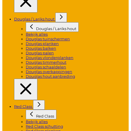
Douglas / Lariks hout
Douglas / Lariks hout
Bekijk alles
Douglas tuinschermen
Douglas planken
Douglas balken
Douglas palen
Douglas vlonderplanken
Douglas timmerhout
Douglas schaaldelen
Douglas overkappingen
Douglas hout aanbieding
Red Class
Red Class
Bekijk alles
Red Class schutting
Red Class planken