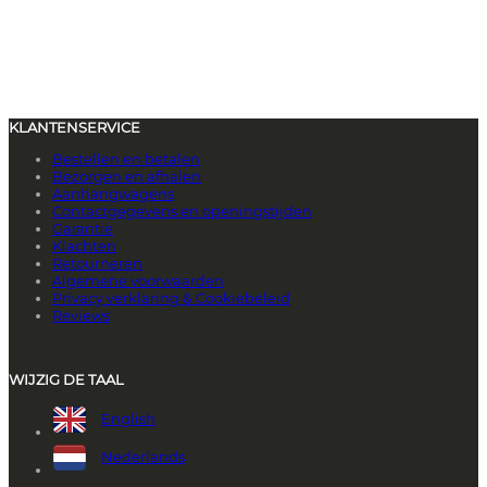
KLANTENSERVICE
Bestellen en betalen
Bezorgen en afhalen
Aanhangwagens
Contactgegevens en openingstijden
Garantie
Klachten
Retourneren
Algemene voorwaarden
Privacy verklaring & Cookiebeleid
Reviews
WIJZIG DE TAAL
English
Nederlands