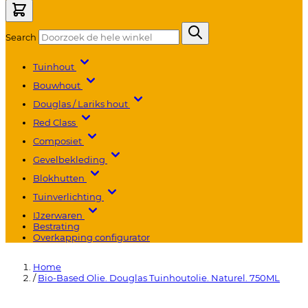
Search
Tuinhout
Bouwhout
Douglas / Lariks hout
Red Class
Composiet
Gevelbekleding
Blokhutten
Tuinverlichting
IJzerwaren
Bestrating
Overkapping configurator
Home
/
Bio-Based Olie. Douglas Tuinhoutolie. Naturel. 750ML