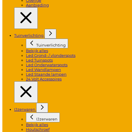
Overige
Aanbieding
Tuinverlichting
Tuinverlichting
Bekijk alles
Led Grond- / vlonderspots
Led Tuinspots
Led Onderwaterspots
Led Wandlampen
Led Staande lampen
24 Volt Accessoires
IJzerwaren
IJzerwaren
Bekijk alles
Houtschroef