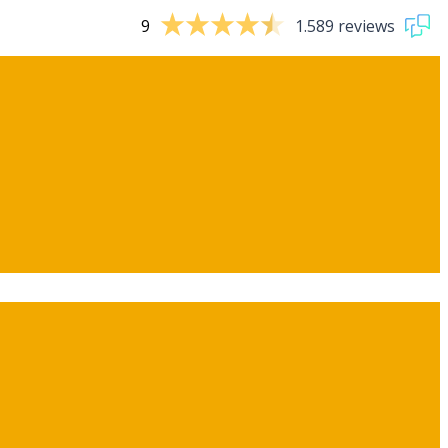
9
1.589 reviews