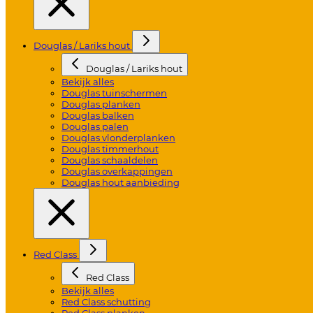
Douglas / Lariks hout
Douglas / Lariks hout
Bekijk alles
Douglas tuinschermen
Douglas planken
Douglas balken
Douglas palen
Douglas vlonderplanken
Douglas timmerhout
Douglas schaaldelen
Douglas overkappingen
Douglas hout aanbieding
Red Class
Red Class
Bekijk alles
Red Class schutting
Red Class planken