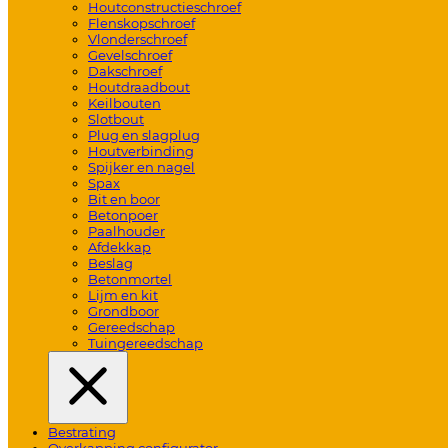
Houtconstructieschroef
Flenskopschroef
Vlonderschroef
Gevelschroef
Dakschroef
Houtdraadbout
Keilbouten
Slotbout
Plug en slagplug
Houtverbinding
Spijker en nagel
Spax
Bit en boor
Betonpoer
Paalhouder
Afdekkap
Beslag
Betonmortel
Lijm en kit
Grondboor
Gereedschap
Tuingereedschap
Bestrating
Overkapping configurator