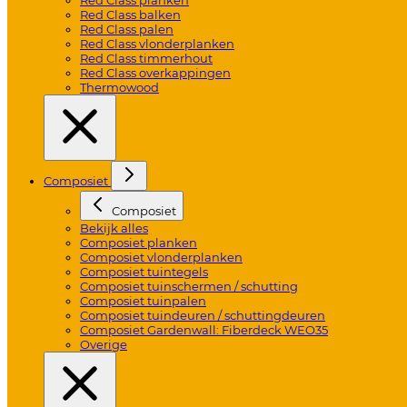
Red Class balken
Red Class palen
Red Class vlonderplanken
Red Class timmerhout
Red Class overkappingen
Thermowood
Composiet
Composiet
Bekijk alles
Composiet planken
Composiet vlonderplanken
Composiet tuintegels
Composiet tuinschermen / schutting
Composiet tuinpalen
Composiet tuindeuren / schuttingdeuren
Composiet Gardenwall: Fiberdeck WEO35
Overige