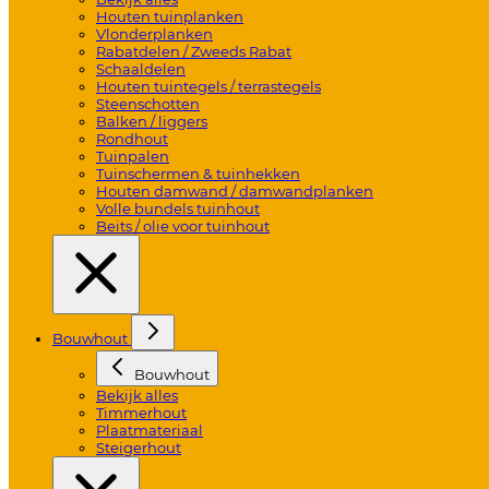
Houten tuinplanken
Vlonderplanken
Rabatdelen / Zweeds Rabat
Schaaldelen
Houten tuintegels / terrastegels
Steenschotten
Balken / liggers
Rondhout
Tuinpalen
Tuinschermen & tuinhekken
Houten damwand / damwandplanken
Volle bundels tuinhout
Beits / olie voor tuinhout
Bouwhout
Bouwhout
Bekijk alles
Timmerhout
Plaatmateriaal
Steigerhout